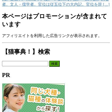
者。文人・儒学者。官位は従五位下の大内記。官位を辞 […]
本ページはプロモーションが含まれて
います
アフィリエイトを利用した広告リンクが表示されます。
【猫事典！】検索
検
索:
PR