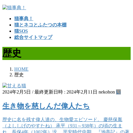
コ
ナ
ン
ビ
猫事典！
テ
ゲ
猫とネコとふたつの本棚
ン
ー
猫SOS
ツ
シ
総合サイトマップ
へ
ョ
ス
ン
歴史
キ
に
ッ
移
プ
動
HOME
歴史
2024年2月5日
/ 最終更新日時 :
2024年2月11日
nekohon
い
生き物を慈しんだ偉人たち
歴史に名を残す偉人達の、生物愛エピソード。 慶慈保胤
（よししげのやすたね） 承平（931～938年）の頃の生ま
れ。長保4年（1002年）没。 平安時代中期。『池亭記』の著