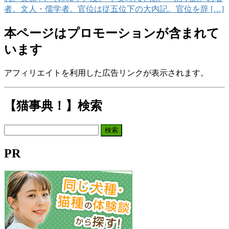
者。文人・儒学者。官位は従五位下の大内記。官位を辞 […]
本ページはプロモーションが含まれて
います
アフィリエイトを利用した広告リンクが表示されます。
【猫事典！】検索
検
索:
PR