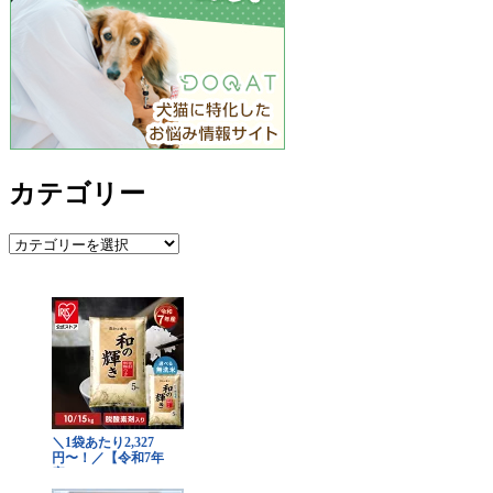
カテゴリー
カ
テ
ゴ
リ
ー