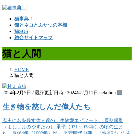
コ
ナ
ン
ビ
猫事典！
テ
ゲ
猫とネコとふたつの本棚
ン
ー
猫SOS
ツ
シ
総合サイトマップ
へ
ョ
ス
ン
猫と人間
キ
に
ッ
移
プ
動
HOME
猫と人間
2024年2月5日
/ 最終更新日時 :
2024年2月11日
nekohon
い
生き物を慈しんだ偉人たち
歴史に名を残す偉人達の、生物愛エピソード。 慶慈保胤
（よししげのやすたね） 承平（931～938年）の頃の生ま
れ。長保4年（1002年）没。 平安時代中期。『池亭記』の著