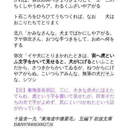
ちくしやうめらア。わるくふざいやアがる
ト石ころをひろひてうちつくれば、なおゝゝ犬は
おこりたちてとりまく
北八「かみなさんな。犬までばかにしやアがる。
ヲヤ弥次さん、おつな手つきをして、おめへ何を
する
弥次「イヤ犬にとりまかれたときは、
宙へ虎とい
ふ文字をかいて見せると、犬がにげる
といふこと
だから、さつきからかいてゐるが、ねつからにげ
やアがらぬ。こいつらアみんな、無筆の犬だそふ
な、シツシゝゝ
【注】東海道名所記、三に、大きな赤犬にほえた
てられ、虎という字を書いて見せたが、田舎そだ
ちの犬で字がよめず、尻にくいつかれたという話
がのっている。
十返舎一九『東海道中膝栗毛』 五編下 岩波文庫
ISBN9784003002726