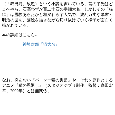
（『猫男爵』改題）という小説を書いている。昔の栄光はど
こへやら、石高わずか百二十石の零細大名、しかしその「猫
絵」は霊験あらたかと相変わらず人気で、波乱万丈な幕末～
明治の世を、猫絵を描きながら切り抜けていく様子が面白く
描かれている。
本の詳細はこちら↓
神坂次郎『猫大名』
なお、柊あおい『バロンー猫の男爵』や、それを原作とする
アニメ『猫の恩返し』（スタジオジブリ制作、監督：森田宏
幸、2002年）とは無関係。