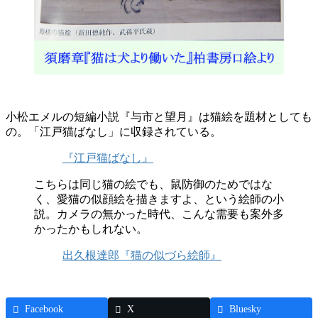
小松エメルの短編小説『与市と望月』は猫絵を題材としても
の。「江戸猫ばなし」に収録されている。
『江戸猫ばなし』
こちらは同じ猫の絵でも、鼠防御のためではな
く、愛猫の似顔絵を描きますよ、という絵師の小
説。カメラの無かった時代、こんな需要も案外多
かったかもしれない。
出久根達郎『猫の似づら絵師』
Facebook
X
Bluesky