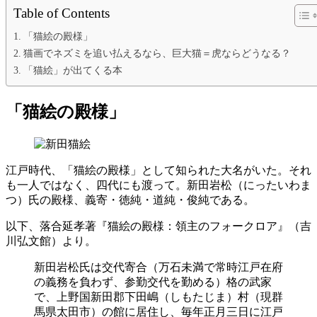
Table of Contents
「猫絵の殿様」
猫画でネズミを追い払えるなら、巨大猫＝虎ならどうなる？
「猫絵」が出てくる本
「猫絵の殿様」
江戸時代、「猫絵の殿様」として知られた大名がいた。それ
も一人ではなく、四代にも渡って。新田岩松（にったいわま
つ）氏の殿様、義寄・徳純・道純・俊純である。
以下、落合延孝著『猫絵の殿様：領主のフォークロア』（吉
川弘文館）より。
新田岩松氏は交代寄合（万石未満で常時江戸在府
の義務を負わず、参勤交代を勤める）格の武家
で、上野国新田郡下田嶋（しもたじま）村（現群
馬県太田市）の館に居住し、毎年正月三日に江戸