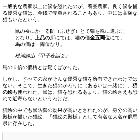
一般的な農家以上に鼠を恐れたのが、養蚕農家。良く鼠を捕
る優秀な猫は、金銭で売買されることもあり、中には高額な
猫もいたという。
鼠の蚕にかゝる防（ふせぎ）とて猫を殊に選ぶこ
となり。上品の所にては、猫の価
金五両
位にて、
馬の価は一両位なり。
松浦静山『甲子夜話２』
馬の５倍の価格とは驚くばかりだ。
しかし、すべての家がそんな優秀な猫を所有できたわけでは
ない。そこで、生きた猫のかわりに（あるいは一緒に）、
猫
の絵
も使われた。鼠は、猫を恐れるあまり、猫の絵さえも恐
れて近寄らないというわけだ。
猫絵の中でも鼠防御の効果が高いとされたのが、身分の高い
殿様が描いた猫絵。「猫絵の殿様」として有名な大名が群馬
県に存在した。