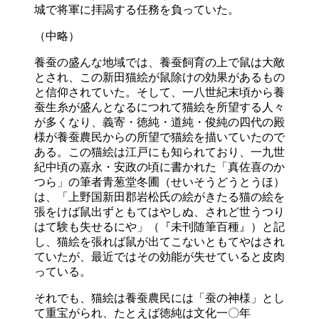
城で将軍に拝謁する任務を負っていた。
（中略）
養蚕の盛んな地域では、養蚕飼育の上で鼠は大敵
とされ、この新田猫絵が鼠除けの効果があるもの
と信仰されていた。そして、一八世紀末頃から養
蚕生糸が盛んとなるにつれて猫絵を所望する人々
が多くなり、義寄・徳純・道純・俊純の四代の殿
様が養蚕農民からの所望で猫絵を描いていたので
ある。この猫絵は江戸にも知られており、一九世
紀中頃の嘉永・安政の頃に書かれた「真佐喜のか
つら」の筆者青葱堂冬圃（せいそうどうとうほ）
は、「上野国新田郡岩松氏の絵がきたる猫の絵を
張をけば鼠出ずともてはやしぬ、されど世うつり
はて験も失せるにや」（『未刊随筆百種』）と記
し、猫絵を張れば鼠が出てこないともてやはされ
ていたが、最近ではその効能が失せていると皮肉
っている。
それでも、猫絵は養蚕農民には「蚕の神様」とし
て重宝がられ、たとえば徳純は文化一〇年