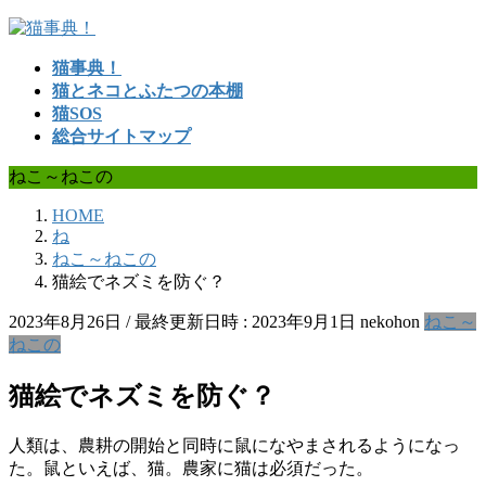
コ
ナ
ン
ビ
猫事典！
テ
ゲ
猫とネコとふたつの本棚
ン
ー
猫SOS
ツ
シ
総合サイトマップ
へ
ョ
ス
ン
ねこ～ねこの
キ
に
ッ
移
HOME
プ
動
ね
ねこ～ねこの
猫絵でネズミを防ぐ？
2023年8月26日
/ 最終更新日時 :
2023年9月1日
nekohon
ねこ～
ねこの
猫絵でネズミを防ぐ？
人類は、農耕の開始と同時に鼠になやまされるようになっ
た。鼠といえば、猫。農家に猫は必須だった。