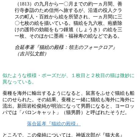
（1813）の九月から一〇月までの約一ヵ月間、善
行寺参詣のため信州へ旅するが、沿道の役人クラ
スの町人・百姓から絵を所望され、一ヵ月間に三
〇七枚の絵を描いている。猫絵を九六枚、疱瘡除
けの護符の効能をもつ鍾馗（しょうき）の絵を三
一枚、そのほかに墨画・福禄寿の絵などである。
合延孝著『猫絵の殿様：領主のフォークロア』
（吉川弘文館）
似たような模様・ポーズだが、１枚目と２枚目の猫は微妙に
異なっている。
蚕種を海外に輸出するようになると、鼠害をふせぐ猫絵も船
にのせられた。その結果、蚕種と一緒に猫絵も海外に海外に
流出。新田岩松俊純が明治になって男爵になると、ヨーロッ
パでは「バロンキャット」（猫男爵）と呼ばれたそうだ。
落合延孝『猫絵の殿様』
ところで、この俊純については、神坂次郎が『猫大名』