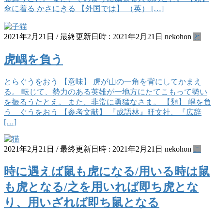
傘に着る かさにきる 【外国では】 （英） […]
2021年2月21日
/ 最終更新日時 :
2021年2月21日
nekohon
と
虎嵎を負う
とらぐうをおう 【意味】 虎が山の一角を背にしてかまえ
る。 転じて、勢力のある英雄が一地方にたてこもって勢い
を振るうたとえ。 また、非常に勇猛なさま。 【類】 嵎を負
う ぐうをおう 【参考文献】 『成語林』旺文社、『広辞
[…]
2021年2月21日
/ 最終更新日時 :
2021年2月21日
nekohon
こ
時に遇えば鼠も虎になる/用いる時は鼠
も虎となる/之を用いれば即ち虎とな
り、用いざれば即ち鼠となる