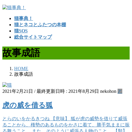
コ
ナ
ン
ビ
猫事典！
テ
ゲ
猫とネコとふたつの本棚
ン
ー
猫SOS
ツ
シ
総合サイトマップ
へ
ョ
ス
ン
故事成語
キ
に
ッ
移
プ
動
HOME
故事成語
2021年2月21日
/ 最終更新日時 :
2021年8月29日
nekohon
と
虎の威を借る狐
とらのいをかるきつね 【意味】 狐が虎の威勢を借りて威張
ることから、権勢のあるものをかさに着て、勝手気ままに振
る舞うこと。 また、そのように威張る人物のこと。 【類】