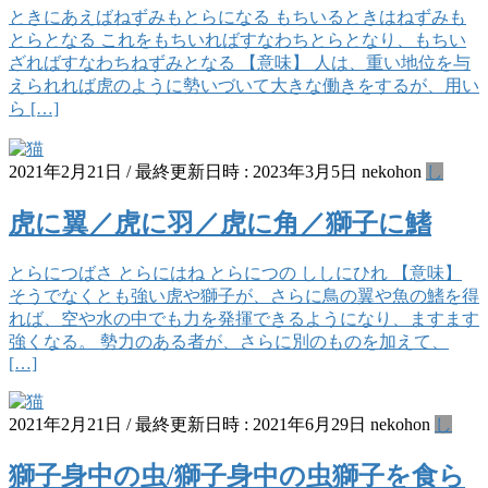
ときにあえばねずみもとらになる もちいるときはねずみも
とらとなる これをもちいればすなわちとらとなり、もちい
ざればすなわちねずみとなる 【意味】 人は、重い地位を与
えられれば虎のように勢いづいて大きな働きをするが、用い
ら […]
2021年2月21日
/ 最終更新日時 :
2023年3月5日
nekohon
し
虎に翼／虎に羽／虎に角／獅子に鰭
とらにつばさ とらにはね とらにつの ししにひれ 【意味】
そうでなくとも強い虎や獅子が、さらに鳥の翼や魚の鰭を得
れば、空や水の中でも力を発揮できるようになり、ますます
強くなる。 勢力のある者が、さらに別のものを加えて、
[…]
2021年2月21日
/ 最終更新日時 :
2021年6月29日
nekohon
し
獅子身中の虫/獅子身中の虫獅子を食ら