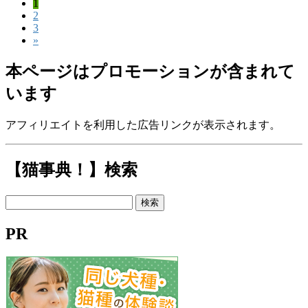
固
1
投
固
2
定
稿
固
3
定
ペ
»
定
ペ
ー
の
ペ
ー
ジ
本ページはプロモーションが含まれて
ペ
ー
ジ
ジ
います
ー
ジ
アフィリエイトを利用した広告リンクが表示されます。
送
り
【猫事典！】検索
検
索:
PR