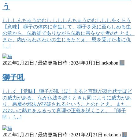
う
しししんちゅうのむし しししんちゅうのむしししをくらう
【意味】 獅子の体内に寄生して、獅子を死に至らしめる虫
の意から、仏教徒でありながら仏教に害をなす者のたとえ。
また、内からわざわいの生じるたとえ。 恩を受けた者に仇
[…]
2021年2月21日
/ 最終更新日時 :
2024年3月1日
nekohon
し
獅子吼
ししく 【意味】 獅子が吼（ほ）えると百獣が恐れ伏すほど
の威力がある。 仏が仏法を説くときも同じように威力があ
り、悪魔や邪法が説破されるということのたとえ。 また、
おおいに熱弁をふるって真理や正義を説くこと。 「師子
吼」 […]
2021年2月21日
/ 最終更新日時 :
2021年2月21日
nekohon
し