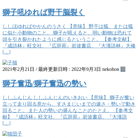
獅子吼ゆれば野干脳裂く
ししほゆればやかんのうさく 【意味】 野干は狐、または狐
に似た小動物のこと。 獅子が吼えると、弱い動物は恐れて
頭を引き裂かれたように感じるということ。 【参考文献】
『成語林』旺文社、『広辞苑』岩波書店、『大漢語林』大修
[…]
2021年2月21日
/ 最終更新日時 :
2022年9月3日
nekohon
し
獅子奮迅/獅子奮迅の勢い
ししふんじん ししふんじんのいきおい 【意味】 獅子が奮い
立って走り回る意から、すさまじいまでの速さ・勢いで動き
回ること。 また人の勢いの盛んなことのたとえ。 【参考文
献】 『成語林』旺文社、『広辞苑』岩波書店、『大漢語
[…]