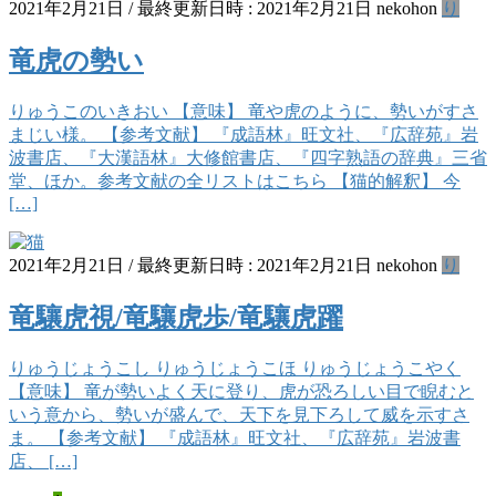
2021年2月21日
/ 最終更新日時 :
2021年2月21日
nekohon
り
竜虎の勢い
りゅうこのいきおい 【意味】 竜や虎のように、勢いがすさ
まじい様。 【参考文献】 『成語林』旺文社、『広辞苑』岩
波書店、『大漢語林』大修館書店、『四字熟語の辞典』三省
堂、ほか。参考文献の全リストはこちら 【猫的解釈】 今
[…]
2021年2月21日
/ 最終更新日時 :
2021年2月21日
nekohon
り
竜驤虎視/竜驤虎歩/竜驤虎躍
りゅうじょうこし りゅうじょうこほ りゅうじょうこやく
【意味】 竜が勢いよく天に登り、虎が恐ろしい目で睨むと
いう意から、勢いが盛んで、天下を見下ろして威を示すさ
ま。 【参考文献】 『成語林』旺文社、『広辞苑』岩波書
店、 […]