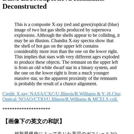
Deconstructed
This is a composite X-ray (red and green)/optical (blue)
image of two hot gas shells produced by supernova
explosions. Although the shells appear to be colliding, it
may be an illusion. Chandra X-ray spectra show that
the shell of hot gas on the upper left contains
considerably more iron than the one on the lower right.
This implies that stars with very different ages exploded
to produce these objects. The remnant on the upper left
is from an old white dwarf star in a binary system, and
the one on the lower right is from a much younger
massive star, so the apparent proximity of the remnants
is probably the result of a chance alignment.
Credit: X-ray: NASA/CXC/U.Illinois/R.Williams & Y.-H.Chu;
Optical: NOAO/CTIO/U.Illinois/R.Williams & MCELS coll.
********************
【画像下の英文の和訳】
超新星爆発によって生じた高温のガスシェル2つ