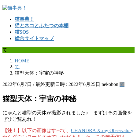
コ
ナ
ン
ビ
猫事典！
テ
ゲ
猫とネコとふたつの本棚
ン
ー
猫SOS
ツ
シ
総合サイトマップ
へ
ョ
ス
ン
て
キ
に
ッ
移
HOME
プ
動
て
猫型天体：宇宙の神秘
2022年6月7日
/ 最終更新日時 :
2022年6月25日
nekohon
て
猫型天体：宇宙の神秘
にゃんと猫型の天体が撮影されました♪ まずはその画像を
ぜひご覧あれ！
【注！】
以下の画像はすべて、
CHANDRA X-ray Observatory
からダウンロードさせていただきました。この猫天体は