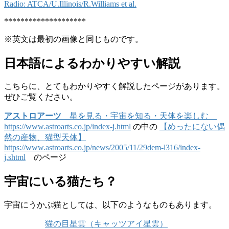
Radio: ATCA/U.Illinois/R.Williams et al.
********************
※英文は最初の画像と同じものです。
日本語によるわかりやすい解説
こちらに、とてもわかりやすく解説したページがあります。
ぜひご覧ください。
アストロアーツ
星を見る・宇宙を知る・天体を楽しむ
https://www.astroarts.co.jp/index-j.html
の中の
【めったにない偶
然の産物、猫型天体】
https://www.astroarts.co.jp/news/2005/11/29dem-l316/index-
j.shtml
のページ
宇宙にいる猫たち？
宇宙にうかぶ猫としては、以下のようなものもあります。
猫の目星雲（キャッツアイ星雲）