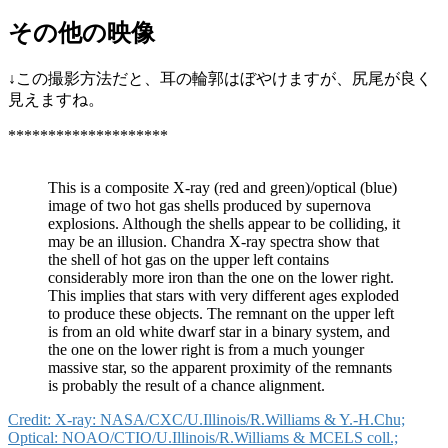
その他の映像
↓この撮影方法だと、耳の輪郭はぼやけますが、尻尾が良く
見えますね。
********************
This is a composite X-ray (red and green)/optical (blue)
image of two hot gas shells produced by supernova
explosions. Although the shells appear to be colliding, it
may be an illusion. Chandra X-ray spectra show that
the shell of hot gas on the upper left contains
considerably more iron than the one on the lower right.
This implies that stars with very different ages exploded
to produce these objects. The remnant on the upper left
is from an old white dwarf star in a binary system, and
the one on the lower right is from a much younger
massive star, so the apparent proximity of the remnants
is probably the result of a chance alignment.
Credit: X-ray: NASA/CXC/U.Illinois/R.Williams & Y.-H.Chu;
Optical: NOAO/CTIO/U.Illinois/R.Williams & MCELS coll.;