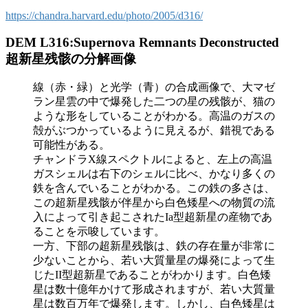
https://chandra.harvard.edu/photo/2005/d316/
DEM L316:Supernova Remnants Deconstructed
超新星残骸の分解画像
線（赤・緑）と光学（青）の合成画像で、大マゼ
ラン星雲の中で爆発した二つの星の残骸が、猫の
ような形をしていることがわかる。高温のガスの
殻がぶつかっているように見えるが、錯視である
可能性がある。
チャンドラX線スペクトルによると、左上の高温
ガスシェルは右下のシェルに比べ、かなり多くの
鉄を含んでいることがわかる。この鉄の多さは、
この超新星残骸が伴星から白色矮星への物質の流
入によって引き起こされたIa型超新星の産物であ
ることを示唆しています。
一方、下部の超新星残骸は、鉄の存在量が非常に
少ないことから、若い大質量星の爆発によって生
じたII型超新星であることがわかります。白色矮
星は数十億年かけて形成されますが、若い大質量
星は数百万年で爆発します。しかし、白色矮星は