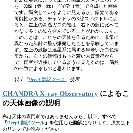
を、X線（赤・緑）／光学（青）で合成した画像
です。衝突しているように見えるが、錯覚である
可能性がある。チャンドラのX線スペクトルによ
ると、左上の高温ガスの殻は、右下の殻に比べて
かなり多くの鉄を含んでいることがわかります。
このことは、これらの天体を作るために、非常に
異なった年齢の星が爆発したことを示唆していま
す。左上の残骸は連星系に属する年老いた白色矮
星から、右下の残骸はもっと若い大質量星から
で、両者が近接しているように見えるのは、偶然
の一致によるものと思われます。
以上「
DeepL翻訳ツール
」使用
CHANDRA X-ray Observatory
によるこ
の天体画像の説明
私は天体の専門家ではありませんから、以下、
すべて
「
DeepL翻訳ツール
」を使用した翻訳
になります。原文は下
のリンクでお読みください。