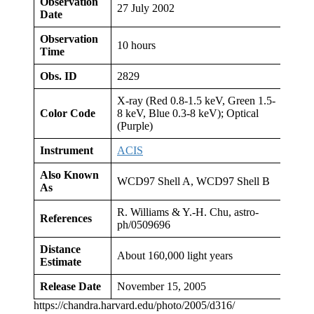
Observation
27 July 2002
Date
Observation
10 hours
Time
Obs. ID
2829
X-ray (Red 0.8-1.5 keV, Green 1.5-
Color Code
8 keV, Blue 0.3-8 keV); Optical
(Purple)
Instrument
ACIS
Also Known
WCD97 Shell A, WCD97 Shell B
As
R. Williams & Y.-H. Chu, astro-
References
ph/0509696
Distance
About 160,000 light years
Estimate
Release Date
November 15, 2005
https://chandra.harvard.edu/photo/2005/d316/