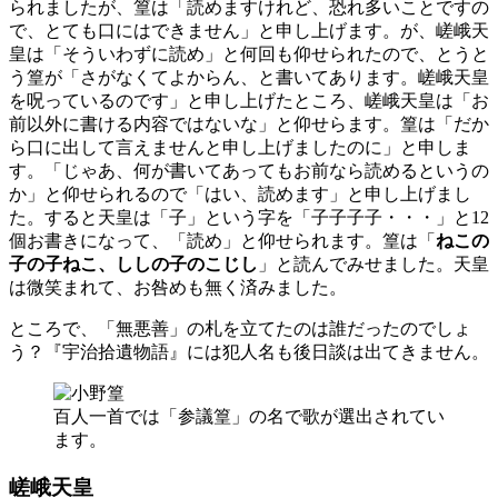
られましたが、篁は「読めますけれど、恐れ多いことですの
で、とても口にはできません」と申し上げます。が、嵯峨天
皇は「そういわずに読め」と何回も仰せられたので、とうと
う篁が「さがなくてよからん、と書いてあります。嵯峨天皇
を呪っているのです」と申し上げたところ、嵯峨天皇は「お
前以外に書ける内容ではないな」と仰せらます。篁は「だか
ら口に出して言えませんと申し上げましたのに」と申しま
す。「じゃあ、何が書いてあってもお前なら読めるというの
か」と仰せられるので「はい、読めます」と申し上げまし
た。すると天皇は「子」という字を「子子子子・・・」と12
個お書きになって、「読め」と仰せられます。篁は「
ねこの
子の子ねこ、ししの子のこじし
」と読んでみせました。天皇
は微笑まれて、お咎めも無く済みました。
ところで、「無悪善」の札を立てたのは誰だったのでしょ
う？『宇治拾遺物語』には犯人名も後日談は出てきません。
百人一首では「参議篁」の名で歌が選出されてい
ます。
嵯峨天皇