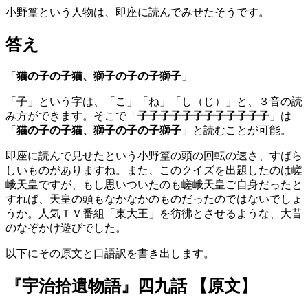
小野篁という人物は、即座に読んでみせたそうです。
答え
「
猫の子の子猫、獅子の子の子獅子
」
「子」という字は、「こ」「ね」「し（じ）」と、３音の読
み方ができます。そこで「
子子子子子子子子子子子子
」は
「
猫の子の子猫、獅子の子の子獅子
」と読むことが可能。
即座に読んで見せたという小野篁の頭の回転の速さ、すばら
しいものがありますね。また、このクイズを出題したのは嵯
峨天皇ですが、もし思いついたのも嵯峨天皇ご自身だったと
すれば、天皇の頭もなかなかのものだったのではないでしょ
うか。人気ＴＶ番組「東大王」を彷彿とさせるような、大昔
のなぞかけ遊びでした。
以下にその原文と口語訳を書き出します。
『宇治拾遺物語』四九話 【原文】