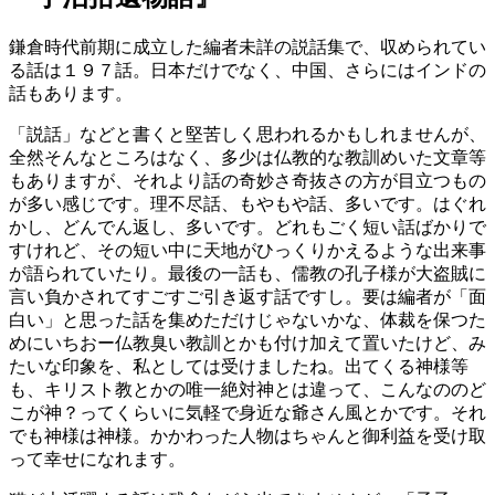
鎌倉時代前期に成立した編者未詳の説話集で、収められてい
る話は１９７話。日本だけでなく、中国、さらにはインドの
話もあります。
「説話」などと書くと堅苦しく思われるかもしれませんが、
全然そんなところはなく、多少は仏教的な教訓めいた文章等
もありますが、それより話の奇妙さ奇抜さの方が目立つもの
が多い感じです。理不尽話、もやもや話、多いです。はぐれ
かし、どんでん返し、多いです。どれもごく短い話ばかりで
すけれど、その短い中に天地がひっくりかえるような出来事
が語られていたり。最後の一話も、儒教の孔子様が大盗賊に
言い負かされてすごすご引き返す話ですし。要は編者が「面
白い」と思った話を集めただけじゃないかな、体裁を保つた
めにいちおー仏教臭い教訓とかも付け加えて置いたけど、み
たいな印象を、私としては受けましたね。出てくる神様等
も、キリスト教とかの唯一絶対神とは違って、こんなののど
こが神？ってくらいに気軽で身近な爺さん風とかです。それ
でも神様は神様。かかわった人物はちゃんと御利益を受け取
って幸せになれます。