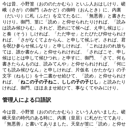
今は昔、小野篁（おののたかむら）といふ人おはしけり。嵯
峨（さが）の御門（みかど）の御時（おんとき）に、内裏
（だいり）に札（ふだ）を立てたるに、「無悪善」と書きた
りけり。御門、篁に「読め」と仰せられたりければ、「読み
は読み候ひらむ。されど、恐れにて候へば、え申し候はじ」
と奏（そう）しければ、「ただ申せ」とたびたび仰せられけ
れば、「さがなくてよからん、と申して候ふぞ。されば、君
を呪ひ参らせ候ふなり」と申しければ、「これはおのれ放ち
ては、誰か書かん」と仰せられければ、「さればこそ、申し
候はじとは申して候ひつれ」と申すに、御門、「さて、何も
書きたらんものは、読みてんや」と仰せられければ、「何に
ても読み候ひなん」と申しければ、片仮名（かたかな）の子
文字（ねもじ）を十二書かせ給ひて、「読め」と仰せられけ
れば、「
ねこの子の子ねこ、ししの子の子じし
」と読みたり
ければ、御門、ほほゑませ給ひて、事なくてやみにけり。
管理人による口語訳
今は昔、小野篁（おののたかむら）という人がいました。嵯
峨天皇の時代のある時に、内裏（皇居）に札がたててあり、
「無悪善」と書いてありました。天皇が篁に「読め」と仰せ