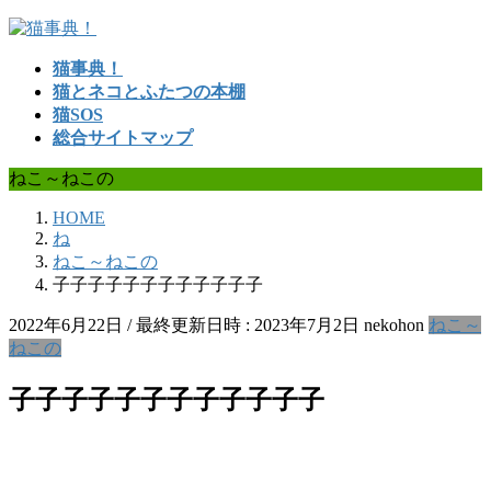
コ
ナ
ン
ビ
猫事典！
テ
ゲ
猫とネコとふたつの本棚
ン
ー
猫SOS
ツ
シ
総合サイトマップ
へ
ョ
ス
ン
ねこ～ねこの
キ
に
ッ
移
HOME
プ
動
ね
ねこ～ねこの
子子子子子子子子子子子子
2022年6月22日
/ 最終更新日時 :
2023年7月2日
nekohon
ねこ～
ねこの
子子子子子子子子子子子子