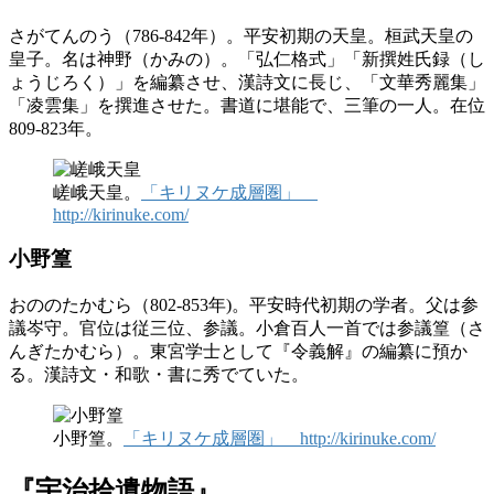
さがてんのう（786-842年）。平安初期の天皇。桓武天皇の
皇子。名は神野（かみの）。「弘仁格式」「新撰姓氏録（し
ょうじろく）」を編纂させ、漢詩文に長じ、「文華秀麗集」
「凌雲集」を撰進させた。書道に堪能で、三筆の一人。在位
809-823年。
嵯峨天皇。
「キリヌケ成層圏」
http://kirinuke.com/
小野篁
おののたかむら（802-853年)。平安時代初期の学者。父は参
議岑守。官位は従三位、参議。小倉百人一首では参議篁（さ
んぎたかむら）。東宮学士として『令義解』の編纂に預か
る。漢詩文・和歌・書に秀でていた。
小野篁。
「キリヌケ成層圏」 http://kirinuke.com/
『宇治拾遺物語』