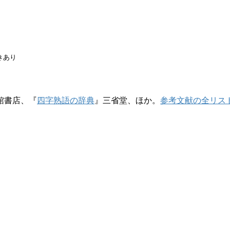
きあり
館書店、『
四字熟語の辞典
』三省堂、ほか。
参考文献の全リス