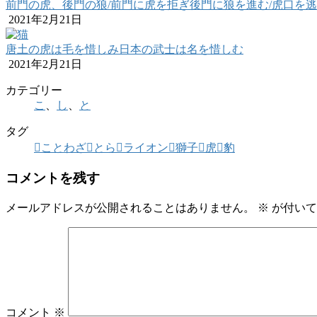
前門の虎、後門の狼/前門に虎を拒ぎ後門に狼を進む/虎口を
2021年2月21日
唐土の虎は毛を惜しみ日本の武士は名を惜しむ
2021年2月21日
カテゴリー
こ
、
し
、
と
タグ
ことわざ
とら
ライオン
獅子
虎
豹
コメントを残す
メールアドレスが公開されることはありません。
※
が付いて
コメント
※