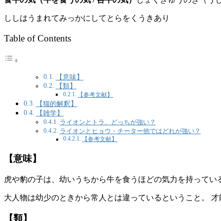
ししはうまれてみっかにしてとらをくうきあり
Table of Contents
【意味】
【類】
【参考文献】
【猫的解釈】
【雑学】
ライオンとトラ、どっちが強い？
ライオンとヒョウ・チーター他ではどれが強い？
【参考文献】
【意味】
虎や豹の子は、幼いうちから牛を食うほどの気力を持ってい
大人物は幼少のときから常人とは違っているということ。 
【類】