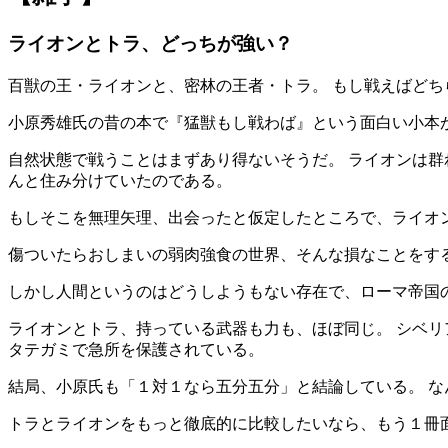
ライオンとトラ、どっちが強い？
百獣の王・ライオンと、密林の王者・トラ。 もし戦えばどち
小原秀雄氏の昔の本で『猛獣もし戦わば』という面白い小本
自然状態で戦うことはまずあり得ないそうだ。 ライオンは群
んと住み分けていたのである。
もしそこを無理矢理、出会ったと仮定したところで、ライオ
傷ついたらおしまいの弱肉強食の世界、そんな損なことをす
しかし人間というのはどうしようもない存在で、ローマ帝国
ライオンとトラ、持っている武器も力も、ほぼ同じ。 シベ
タテガミで急所を保護されている。
結局、小原氏も「１対１なら五分五分」と結論している。 な
トラとライオンをもっと徹底的に比較したいなら、もう１冊