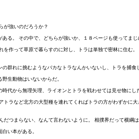
らが強いのだろうか？
がある。 その中で、どちらが強いか、１８ページも使ってまじ
れを作って草原で暮らすのに対し、トラは単独で密林に住む。
ンの群れに挑むようなバカなトラなんかいないし、トラを捕食
る野生動物はいないからだ。
の時代から無理矢理、ライオンとトラを戦わせては見せ物にした
リアトラなど北方の大型種を連れてくればトラの方がわずかに大
んだつまらない、なんて言わないように。 相撲界だって横綱
面白い本がある。