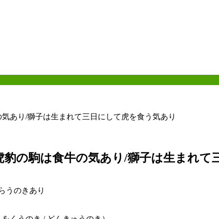
の気あり/獅子は生まれて三日にして虎を食う気あり
虎豹の駒は食牛の気あり/獅子は生まれて
らうのきあり
をくうのき / どんきゅうのき）