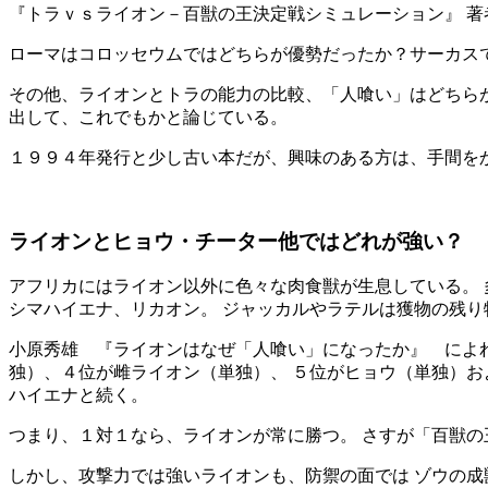
『トラｖｓライオン－百獣の王決定戦シミュレーション』 著
ローマはコロッセウムではどちらが優勢だったか？サーカスで
その他、ライオンとトラの能力の比較、「人喰い」はどちら
出して、これでもかと論じている。
１９９４年発行と少し古い本だが、興味のある方は、手間を
ライオンとヒョウ・チーター他ではどれが強い？
アフリカにはライオン以外に色々な肉食獣が生息している。 
シマハイエナ、リカオン。 ジャッカルやラテルは獲物の残り
小原秀雄 『ライオンはなぜ「人喰い」になったか』 によれ
独）、４位が雌ライオン（単独）、 ５位がヒョウ（単独）お
ハイエナと続く。
つまり、１対１なら、ライオンが常に勝つ。 さすが「百獣の
しかし、攻撃力では強いライオンも、防禦の面では ゾウの成