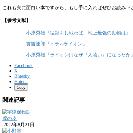
これも実に面白い本ですから、もし手に入ればぜひお読み下
【参考文献】
小原秀雄『猛獣もし戦わば 地上最強の動物は』
實吉達郎『トラvsライオン』
小原秀雄『ライオンはなぜ『人喰い』になったか
Facebook
X
Bluesky
Hatena
Copy
関連記事
虎の皮
2022年8月21日