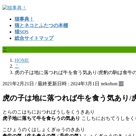
コ
ナ
ン
ビ
猫事典！
テ
ゲ
猫とネコとふたつの本棚
ン
ー
猫SOS
ツ
シ
総合サイトマップ
へ
ョ
ス
ン
こ
キ
に
ッ
移
HOME
プ
動
こ
虎の子は地に落つれば牛を食う気あり/虎豹の駒は食牛
2021年2月21日
/ 最終更新日時 :
2024年3月1日
nekohon
こ
虎の子は地に落つれば牛を食う気あり/
とらのこはちにおつればうしをくうきあり
虎子地に落ちて牛を食らうの気あり
こしちにおちてうしをく
こひょうのくはしょくぎゅうのきあり
食牛の気（牛を食うの気 / 呑牛の気）
しょくぎゅうのき（うし